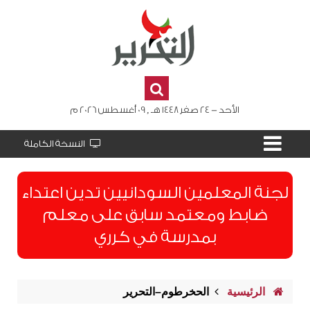
الأحد - 24 صفر 1448 هـ , 09 أغسطس 2026 م
النسخة الكاملة
لجنة المعلمين السودانيين تدين اعتداء
ضابط ومعتمد سابق على معلم
بمدرسة في كرري
الرئيسية
الحخرطوم–التحرير