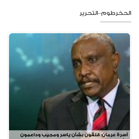
الحخرطوم–التحرير
أسرة عرمان: قلقون بشأن ياسر ومجيب وداعمون