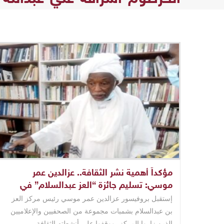
مؤكداً أهمية نشر الثقافة.. عزالدين عمر
موسي: تسليم جائزة “العز عبدالسلام” في
منتصف مايو
إستقبل بروفيسور عزالدين عمر موسي رئيس مركز العز
بن عبدالسلام بشمبات مجموعة من الصحفيين والإعلاميين
الذين زاروا المركز، ووقفوا علي أنشطته الثقافة