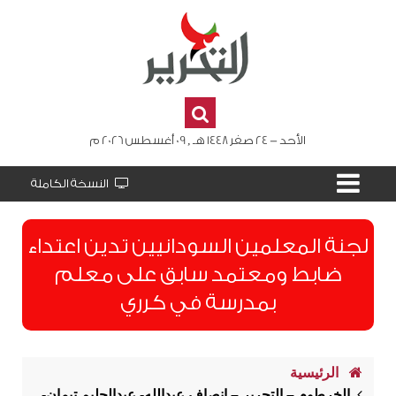
الأحد - 24 صفر 1448 هـ , 09 أغسطس 2026 م
النسخة الكاملة
لجنة المعلمين السودانيين تدين اعتداء
ضابط ومعتمد سابق على معلم
بمدرسة في كرري
الرئيسية
الخرطوم – التحرير – إنصاف عبدالله- عبدالحليم تيمان-