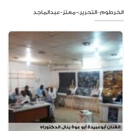
الخرطوم–التحرير:-معتز-عبدالماجد
الفنان أبوعبيدة أبو عوة ينال الدكتوراه