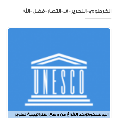
الخرطوم:-التحرير-٨ــ-انتصار-فضل-الله
اليونسكو:تؤكد الفراغ من وضع إستراتيجية تطوير