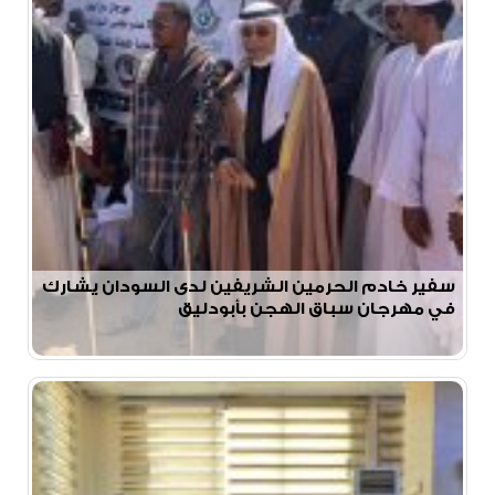
سفير خادم الحرمين الشريفين لدى السودان يشارك
في مهرجان سباق الهجن بأبودليق