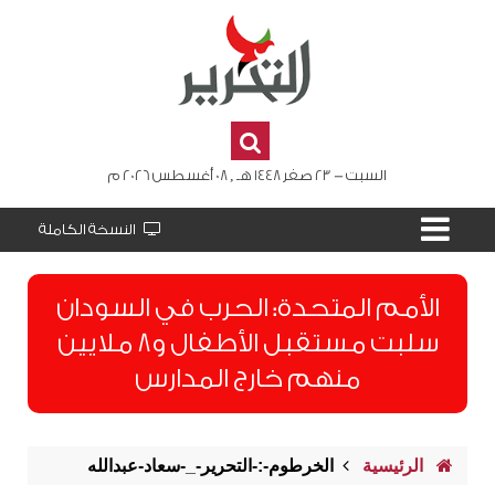
السبت - 23 صفر 1448 هـ , 08 أغسطس 2026 م
النسخة الكاملة
الأمم المتحدة: الحرب في السودان
سلبت مستقبل الأطفال و8 ملايين
منهم خارج المدارس
الرئيسية
الخرطوم-:-التحرير-_-سعاد-عبدالله