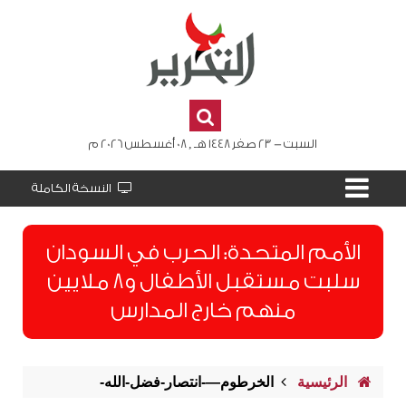
السبت - 23 صفر 1448 هـ , 08 أغسطس 2026 م
النسخة الكاملة
الأمم المتحدة: الحرب في السودان
سلبت مستقبل الأطفال و8 ملايين
منهم خارج المدارس
الرئيسية
الخرطوم—-انتصار-فضل-الله-