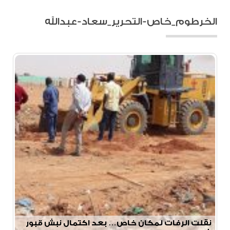
الخرطوم_خاص-التحرير_سعاد-عبدالله
نقلت الرفات لمكان خاص… بعد اكتمال نبش قبور