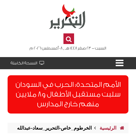
السبت - 23 صفر 1448 هـ , 08 أغسطس 2026 م
النسخة الكاملة
الأمم المتحدة: الحرب في السودان
سلبت مستقبل الأطفال و8 ملايين
منهم خارج المدارس
الرئيسية
الخرطوم_خاص-التحرير_سعاد-عبدالله