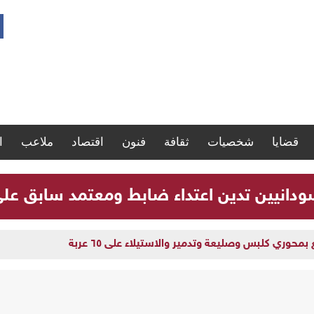
قضايا
شخصيات
ثقافة
فنون
اقتصاد
ملاعب
ا
سودانيين تدين اعتداء ضابط ومعتمد سابق ع
وري كلبس وصليعة وتدمير والاستيلاء على ٦٥ عربة