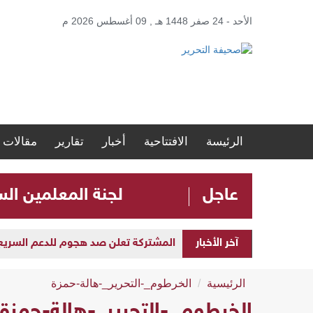
الأحد - 24 صفر 1448 هـ , 09 أغسطس 2026 م
الرئيسة
الافتتاحية
أخبار
تقارير
مقالات
عاجل
لجنة المعلمين ال
آخر الأخبار
المشتركة تعلن صد هجوم للدعم السريع بمح
الرئيسية
الخرطوم_-التحرير_-هالة-حمزة
الخرطوم_-التحرير_-هالة-حمزة