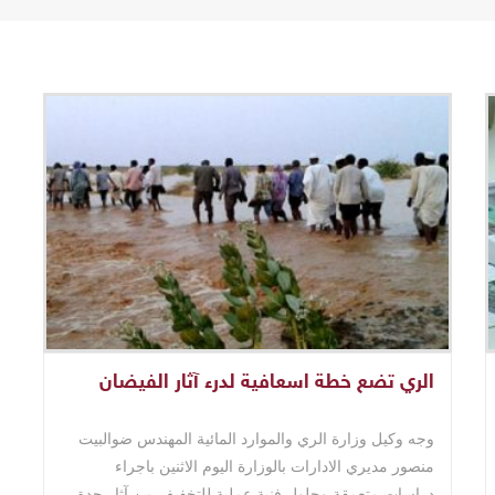
الري تضع خطة اسعافية لدرء آثار الفيضان
وجه وكيل وزارة الري والموارد المائية المهندس ضوالبيت
منصور مديري الادارات بالوزارة اليوم الاثنين باجراء
دراسات متعمقة وحلول فنية عملية للتخفيف من آثار حدة