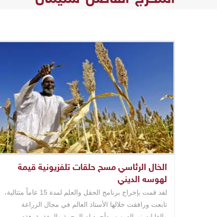
الخال الرئاسي مسح حلقات تلفزيونية قيمة
لهوسه الديني
لقد قمت بإخراج برنامج الحقل والعلم لمدة 15 عاماً متتالية،
تابعت ورافقت خلالها الأستاذ العالم في مجال الزراعة
والغابات نورالدين سيدأحمد له الرحمة والمغفرة. هذه ..