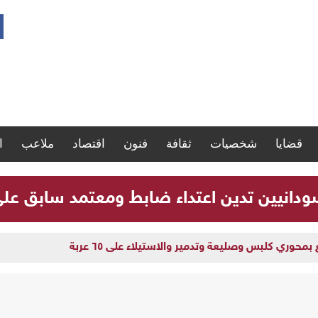
قضايا
شخصيات
ثقافة
فنون
اقتصاد
ملاعب
ا
سودانيين تدين اعتداء ضابط ومعتمد سابق ع
وري كلبس وصليعة وتدمير والاستيلاء على ٦٥ عربة