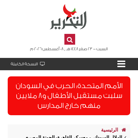
السبت - 23 صفر 1448 هـ , 08 أغسطس 2026 م
النسخة الكاملة
الأمم المتحدة: الحرب في السودان
سلبت مستقبل الأطفال و8 ملايين
منهم خارج المدارس
الرئيسية
الهلال السوداني- معسكر القاهرة- الجونة المصري