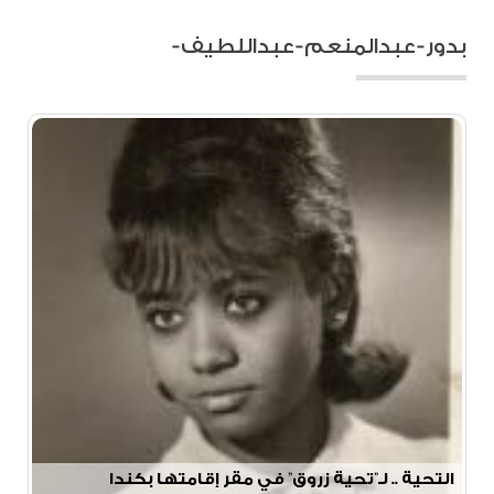
بدور-عبدالمنعم-عبداللطيف-
التحية .. لـ”تحية زروق” في مقر إقامتها بكندا