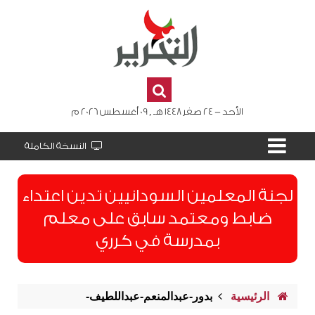
الأحد - 24 صفر 1448 هـ , 09 أغسطس 2026 م
النسخة الكاملة
لجنة المعلمين السودانيين تدين اعتداء
ضابط ومعتمد سابق على معلم
بمدرسة في كرري
الرئيسية
بدور-عبدالمنعم-عبداللطيف-