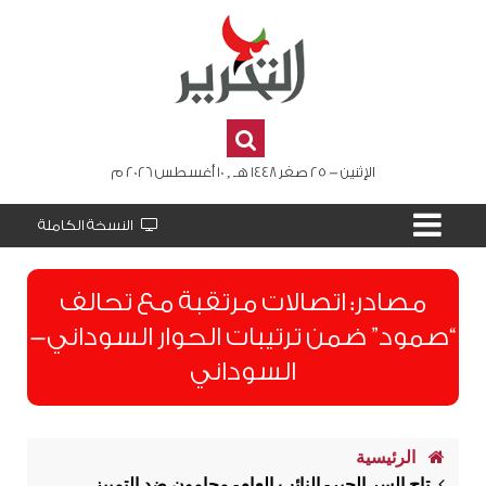
الإثنين - 25 صفر 1448 هـ , 10 أغسطس 2026 م
النسخة الكاملة
مصادر: اتصالات مرتقبة مع تحالف
“صمود” ضمن ترتيبات الحوار السوداني-
السوداني
الرئيسية
تاج السر الحبر- النائب العام- محامون ضد التمييز