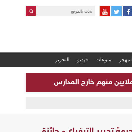
لمهجر
منوعات
فيديو
التحرير
هة تحرير التيغراي- جائزة