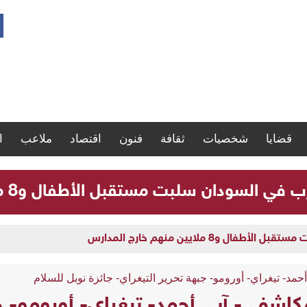
قضايا
شخصيات
ثقافة
فنون
اقتصاد
ملاعب
ا
لسودان سلبت مستقبل الأطفال و8 ملايين منهم خارج المدارس
و8 ملايين منهم خارج المدارس
حمد- تيغراي- أورومو- جبهة تحرير التيغراي- جائزة نوبل للسلام
كاشفي- آبي أحمد- تيغراي- أورومو- جب