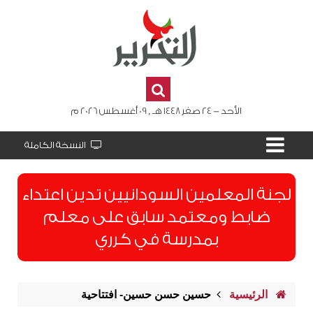
الأحد - 24 صفر 1448 هـ , 09 أغسطس 2026 م
النسخة الكاملة
لجنة المعلمين السودانيين تدين اعتداء
ضابط ومعتمد سابق على معلم
بمدرسة في كرري
الرئيسية
حسين حسن حسين- افتتاحية