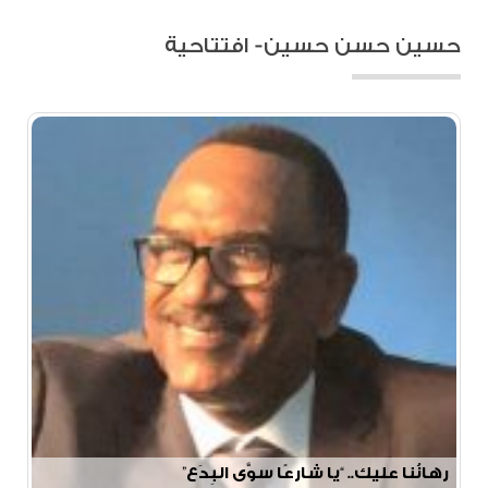
حسين حسن حسين- افتتاحية
رهانُنا عليك.. “يا شارعًا سوَّى البِدَع”