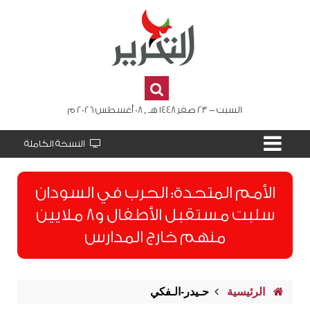
السبت - 23 صفر 1448 هـ , 08 أغسطس 2026 م
النسخة الكاملة
الأمم المتحدة: الحرب في السودان
سلبت مستقبل الأطفال و8 ملايين
منهم خارج المدارس
الرئيسية
حـيدر-الـفكي