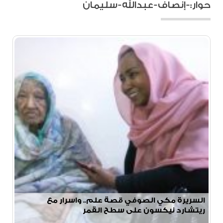
حوار:-إنصاف-عبدالله-سليمان
السريرة مكي الصوفي قصة علم.. واسرار مع
ريتشارد نيكسون على سطح القمر