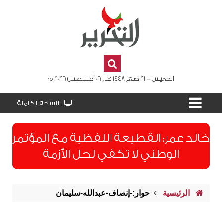
الخميس - 21 صفر 1448 هـ , 06 أغسطس 2026 م
النسخة الكاملة
​خالد عمر: القطيعة اللفظية مع المؤتمر
الوطني لا تكفي لحل الأزمة
الرئيسية
حوار:-إنصاف-عبدالله-سليمان