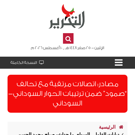
الإثنين - 25 صفر 1448 هـ , 10 أغسطس 2026 م
النسخة الكاملة
مصادر: اتصالات مرتقبة مع تحالف
“صمود” ضمن ترتيبات الحوار السوداني-
السوداني
الرئيسية
دبابات الفلول.. السواي ما حداث- صباح محمد الحسن