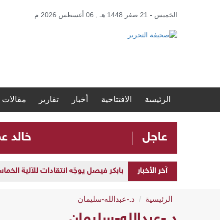
الخميس - 21 صفر 1448 هـ , 06 أغسطس 2026 م
الرئيسة
الافتتاحية
أخبار
تقارير
مقالات
عاجل
​خالد ع
آخر الأخبار
بابكر فيصل يوجّه انتقادات للآلية الخما
الرئيسية
د.-عبدالله-سليمان
د.-عبدالله-سليمان