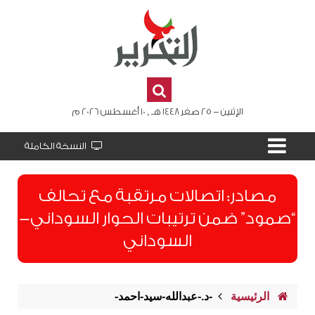
الإثنين - 25 صفر 1448 هـ , 10 أغسطس 2026 م
النسخة الكاملة
مصادر: اتصالات مرتقبة مع تحالف
“صمود” ضمن ترتيبات الحوار السوداني-
السوداني
الرئيسية
-د.-عبدالله-سيد-احمد-