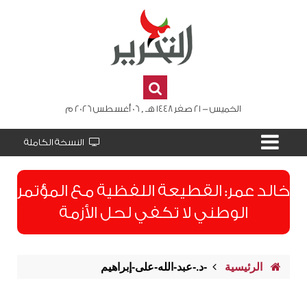
الخميس - 21 صفر 1448 هـ , 06 أغسطس 2026 م
النسخة الكاملة
​خالد عمر: القطيعة اللفظية مع المؤتمر
الوطني لا تكفي لحل الأزمة
الرئيسية
-د.-عبد-الله-على-إبراهيم