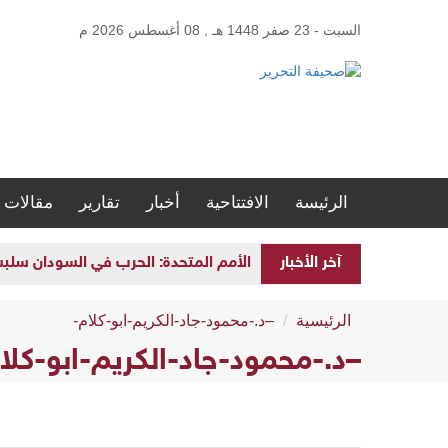
السبت - 23 صفر 1448 هـ , 08 أغسطس 2026 م
الرئيسة
الافتتاحية
أخبار
تقارير
مقالات
آخر الأخبار
الأمم المتحدة: الحرب في السودان سلبت مستقبل الأطفال 
الرئيسية
–د.-محمود-جاد-الكريم-ابو-كلام-
–د.-محمود-جاد-الكريم-ابو-كلا