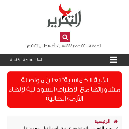
الجمعة - 22 صفر 1448 هـ , 07 أغسطس 2026 م
النسخة الكاملة
الآلية الخماسية” تعلن مواصلة
مشاوراتها مع الأطراف السودانية لإنهاء
الأزمة الحالية
الرئيسية
رصد-التحرير–اندبندنت-عربية–إسماعيل-محمد-علي