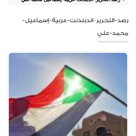
رصد-التحرير–اندبندنت-عربية–إسماعيل-
محمد-علي