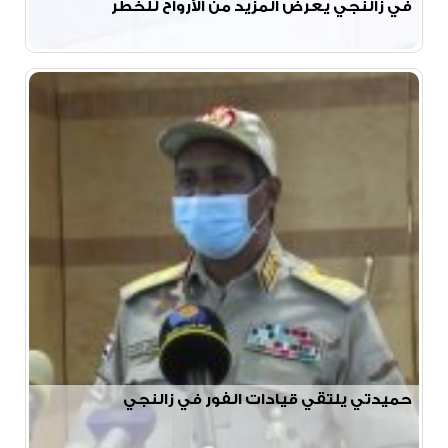
في زالنجي يعرض المزيد من الأرواح للخطر
حميدتي يلتقي قيادات الفور في زالنجي