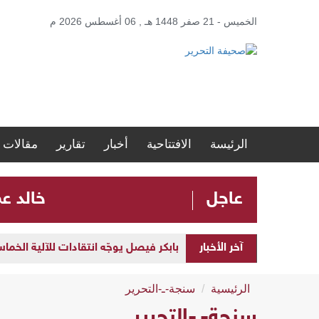
الخميس - 21 صفر 1448 هـ , 06 أغسطس 2026 م
الرئيسة
الافتتاحية
أخبار
تقارير
مقالات
عاجل
​خالد ع
آخر الأخبار
بابكر فيصل يوجّه انتقادات للآلية الخما
الرئيسية
سنجة-ـ-التحرير
سنجة-ـ-التحرير