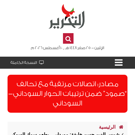
الإثنين - 25 صفر 1448 هـ , 10 أغسطس 2026 م
النسخة الكاملة
مصادر: اتصالات مرتقبة مع تحالف
“صمود” ضمن ترتيبات الحوار السوداني-
السوداني
الرئيسية
شمس الدين حسن خليفة: موردابى ..بطعم سمك السوكي