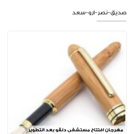
صديق-نصر-ارو-سعد
مهرجان افتتاح مستشفى دلقو بعد التطوير