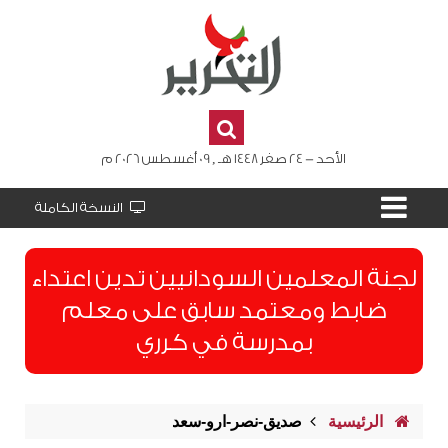
الأحد - 24 صفر 1448 هـ , 09 أغسطس 2026 م
النسخة الكاملة
لجنة المعلمين السودانيين تدين اعتداء
ضابط ومعتمد سابق على معلم
بمدرسة في كرري
الرئيسية
صديق-نصر-ارو-سعد