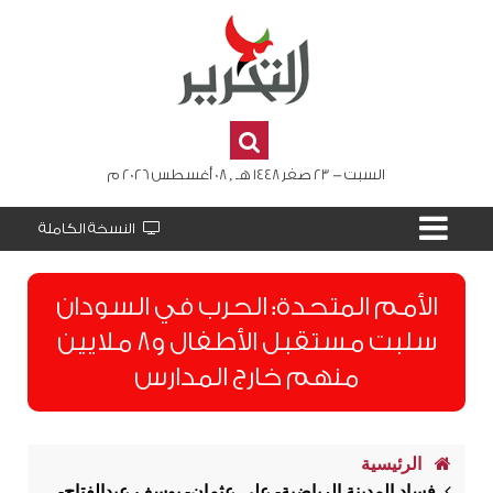
السبت - 23 صفر 1448 هـ , 08 أغسطس 2026 م
النسخة الكاملة
الأمم المتحدة: الحرب في السودان
سلبت مستقبل الأطفال و8 ملايين
منهم خارج المدارس
الرئيسية
فساد المدينة الرياضية- علي عثمان- يوسف عبدالفتاح-