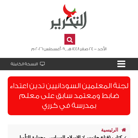
الأحد - 24 صفر 1448 هـ , 09 أغسطس 2026 م
النسخة الكاملة
لجنة المعلمين السودانيين تدين اعتداء
ضابط ومعتمد سابق على معلم
بمدرسة في كرري
الرئيسية
كتاب (قناع جانوس): الإسلام السياسي وجدلية التأويل