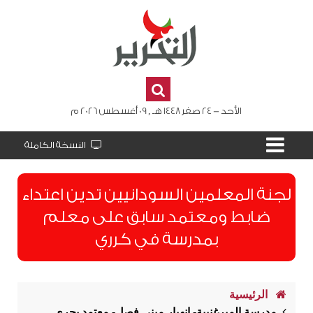
الأحد - 24 صفر 1448 هـ , 09 أغسطس 2026 م
النسخة الكاملة
لجنة المعلمين السودانيين تدين اعتداء
ضابط ومعتمد سابق على معلم
بمدرسة في كرري
الرئيسية
مدرسة الميرغنيية- انهيار مبنى فصل- معتمد بحري