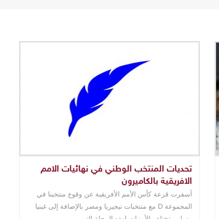
تحديات المنتخب الوطني في نهائيات الامم
الافريقية بالكاميرون
أسفرت قرعة كأس الأمم الأفريقية عن وقوع منتخبنا في
المجموعة D مع منتخبات نيجيريا ومصر بالإضافة إلى غينيا
بيساو ، تختلف الأمنيات لهذه الرحلة التي ..