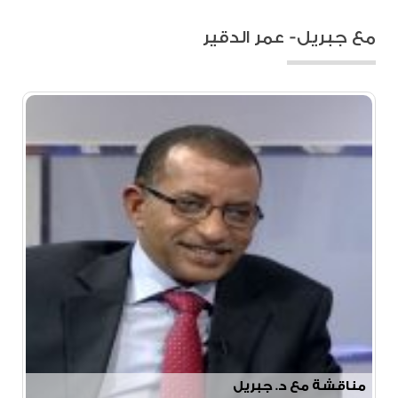
مع جبريل- عمر الدقير
مناقشة مع د. جبريل