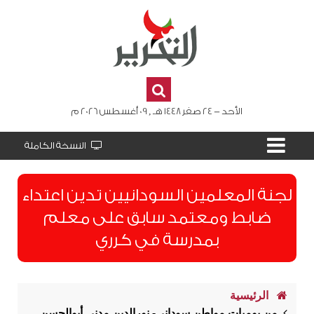
الأحد - 24 صفر 1448 هـ , 09 أغسطس 2026 م
النسخة الكاملة
لجنة المعلمين السودانيين تدين اعتداء
ضابط ومعتمد سابق على معلم
بمدرسة في كرري
الرئيسية
من يوميات مواطن سوداني- نورالدين مدني أبوالحسن