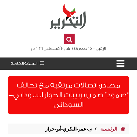
الإثنين - 25 صفر 1448 هـ , 10 أغسطس 2026 م
النسخة الكاملة
مصادر: اتصالات مرتقبة مع تحالف
“صمود” ضمن ترتيبات الحوار السوداني-
السوداني
الرئيسية
م.-عمر-البكري-أبو-حراز