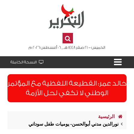
الخميس - 21 صفر 1448 هـ , 06 أغسطس 2026 م
النسخة الكاملة
​خالد عمر: القطيعة اللفظية مع المؤتمر
الوطني لا تكفي لحل الأزمة
الرئيسية
نورالدين مدني أبوالحسن- يوميات طفل سوداني