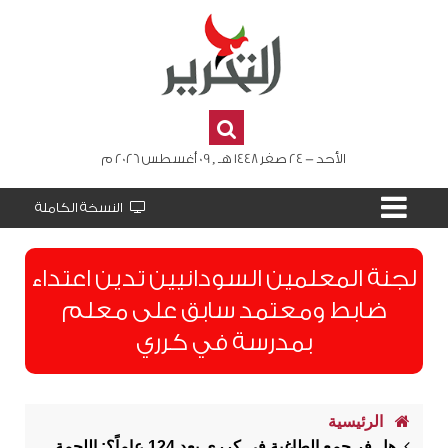
الأحد - 24 صفر 1448 هـ , 09 أغسطس 2026 م
النسخة الكاملة
لجنة المعلمين السودانيين تدين اعتداء
ضابط ومعتمد سابق على معلم
بمدرسة في كرري
الرئيسية
هل فر جمع الطاغية في كرري بعد 124 عاماً؟: اللحمة