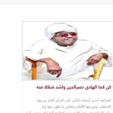
كن كما الهادي نصرالدين وأشد ضلالا منه
الشائعة أحدى أسلحة التأثير على الرأي العام بتربيتها
للاحتقان، وتوزيعها للألغام والفتن ما ظهر منها وما
بطن.الشائعة في هذه الايام تبدو كجائحة الجوائح وتنتشر كما