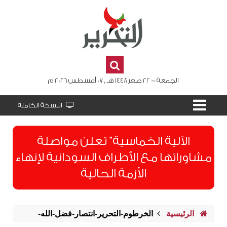
الجمعة - 22 صفر 1448 هـ , 07 أغسطس 2026 م
النسخة الكاملة
الآلية الخماسية” تعلن مواصلة
مشاوراتها مع الأطراف السودانية لإنهاء
الأزمة الحالية
الرئيسية
ﺍﻟﺨﺮﻃﻮﻡ-التحرير-انتصار-فضل-الله-