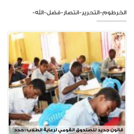
ﺍﻟﺨﺮﻃﻮﻡ-التحرير-انتصار-فضل-الله-
ﻗﺎﻧﻮﻥ ﺟﺪﻳﺪ ﻟﻠﺼﻨﺪﻭﻕ ﺍﻟﻘﻮﻣﻲ ﻟﺮﻋﺎﻳﺔ ﺍﻟﻄﻼﺏ : حدد