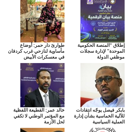
إطلاق “المنصة الحكومية
طوارئ دار حمر: أوضاع
الموحدة” لإدارة سجلات
مأساوية لنازحي غرب كردفان
موظفي الدولة
في معسكرات الأبيض
بابكر فيصل يوجّه انتقادات
​خالد عمر: القطيعة اللفظية
للآلية الخماسية بشأن إدارة
مع المؤتمر الوطني لا تكفي
العملية السياسية
لحل الأزمة