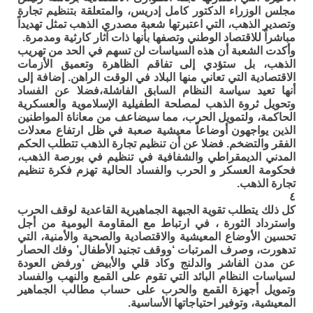
مجلس الوزراء الدكتور كامل إدريس، والمتعلقة بتنظيم تجارة
وتصدير الذهب، التي اعتبرتها شعبة مصدري الذهب تمثل تهديداً
مباشراً للاقتصاد الوطني وتصفها بأنها ذات آثار كارثية ومدمرة.
وأكدت الشعبة أن هذه السياسات لن تسهم في الحد من تهريب
الذهب، بل ستؤدي إلى تفاقم الظاهرة وتعميق الأزمات
الاقتصادية التي تعاني منها البلاد في الوقت الراهن. إضافة إلى
أنها تعيد سياسة النظام السابق الفاشلة،فضلا عن الفساد
وتحويل ثروة الذهب لمصلحة الطفيلية الإسلاموية والعسكرية
الحاكمة، ولتمويل الحرب، مما سيضاعف من معاناة المواطنين
الذين يواجهون أوضاعاً معيشية صعبة في ظل ارتفاع معدلات
الفقر والتضخم. فضلا عن أن تنظيم تجارة الذهب تتطلب الحكم
المدني الديمقراطي والشفافية في تنظيم في بورصة الذهب،
فحكومة العسكر و الحرب والفساد الحالية تهزم فكرة تنظيم
تجارة الذهب.
٤
كل ذلك يتطلب تقوية الجبهة الجماهيرية القاعدية لوقف الحرب
واسترداد الثورة ، في ارتباط مع المقاومة اليومية من أجل
تحسين الأوضاع المعيشية والاقتصادية والصحية والأمنية، التي
تدهورت، وصرف المرتبات ‘ووقف تجنيد الأطفال’ وفك الحصار
عن مدن الفاشر والدلنج وكاد قلي والأبيض ‘ورفض العودة
لسياسات النظام البائد التي تقوم على القمع والنهب والفساد
وتمويل أجهزة القمع والحرب على حساب مطالب الجماهير
المعيشية، وتوفير احتياجاتها الأساسية.