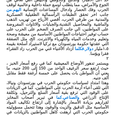
الجوع والأمراض، مما يتطلب أوسع حملة داخلية وعالمية لوقف
الحرب وفك الحصار وادخال المساعدات الإنسانية
اليهم.من
جانب اخر تحقق الطبقات الرأسمالية الطفيلية العسكرية
والمدنية من طرفي الحرب، أقصي الأرباح من تهريب الذهب
والماشية والمحاصيل النقدية،والجبايات والاتاوات المفروضة
على المواطنين، الي جانب الصرف الضخم على الحرب على
حساب توفير احتياجات المواطنين الأساسية من معيشة وصحة
وتعليم وخدمات المياه والكهرباء والانترنت. الخ، مثل الصفقة
التي عقدتها حكومة بورتسودان مع تركيا لاستيراد أسلحة بقيمة
١،٥مليار
دولار.فكلما
ازداد الأغنياء غني من الحرب زاد الفقراء
فقرا وبؤسا.
٢
ويستمر تدهور الأوضاع المعيشية كما في رفع أسعار الخبز ،
حيث ارتفع سعر الرغيف الواحد من 150 إلى 200 جنيه، ما
يعني أن المواطن بات يحصل على خمسة أرغفة فقط مقابل
ألف جنيه.
وهذا امتداد لسياسات حكومتي الحرب في بورتسودان ونيالا،
التي تلقى أعباء أزمة الحرب على المواطنين، كما في الزيادات
على الوقود التي ترفع بقية أسعار السلع والترحيل، وتكلفة
الإنتاج الزراعي
والصناعي.كما
في تبرير أصحاب المخابز
لقرارهم بزيادة الأسعار بالإشارة إلى ارتفاع تكاليف المواد
الأساسية مثل الدقيق والزيت والوقود، وهذا تتحمل مسؤوليته
حكومتي الحرب التي ارهقت كاهل المواطنين بالزيادات في