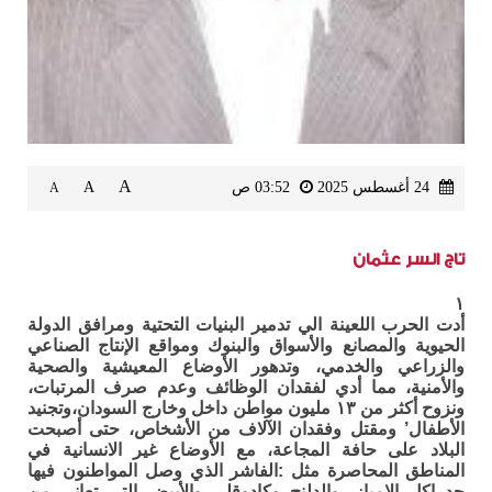
A
24 أغسطس 2025
03:52 ص
A
A
تاج السر عثمان
١
أدت الحرب اللعينة الي تدمير البنيات التحتية ومرافق الدولة
الحيوية والمصانع والأسواق والبنوك ومواقع الإنتاج الصناعي
والزراعي والخدمي، وتدهور الأوضاع المعيشية والصحية
والأمنية، مما أدي لفقدان الوظائف وعدم صرف المرتبات،
ونزوح أكثر من ١٣ مليون مواطن داخل وخارج السودان،وتجنيد
الأطفال’ ومقتل وفقدان الآلاف من الأشخاص، حتى أصبحت
البلاد على حافة المجاعة، مع الأوضاع غير الانسانية في
المناطق المحاصرة مثل :الفاشر الذي وصل المواطنون فيها
حد اكل الامباز، والدلنج وكادوقلي والأبيض التي تعاني من