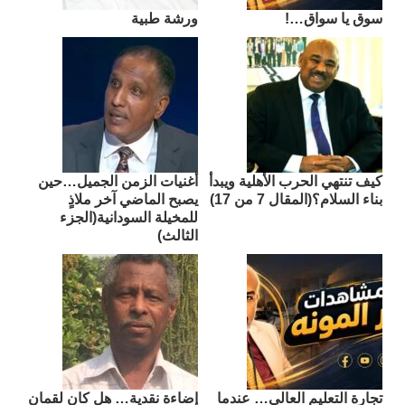
سوق يا سواق…!
ورشة طبية
كيف تنتهي الحرب الأهلية ويبدأ
أغنيات الزمن الجميل…حين
بناء السلام؟(المقال 7 من 17)
يصبح الماضي آخر ملاذٍ
للمخيلة السودانية(الجزء
الثالث)
تجارة التعليم العالي… عندما
إضاءة نقدية… هل كان لقمان