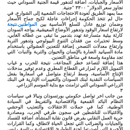
الاسعار والجبايات، اضافة لتدهور قيمة الجنية السوداني حيث
تجاوز سعر الدولار” ٣٣٠٠ “جنية.
مما يمهد الطريق لعودة الاحتجاجات الشعبية إلى الشوارع، في
حال لم تتخذ الحكومة إجراءات عاجلة لكبح جماح الأسعار
وضمان توزيع عادل للسلع الأساسية بين
المواطنين.نتيجة
لارتفاع اسعار الوقود وتدهور الأوضاع المعيشية، يواجه السودان
كارثة بيئية متسارعة تهدد بتدمير ما تبقى من غطائه الغابي،
وسط تحذيرات من فقدان التنوع البيولوجي وتدهور التربة
وارتفاع معدلات التصحر. إضافة للتعدين العشوائي باستخدام
مادة السيانيد الضارة بالإنسان والحيوان والتربة والنبات’ التي
تجد مقاومة واسعة في مناطق التعدين.
هذا إضافة لتصاعد خطر المجاعة،، نتيجة للحرب و غياب
التمويل اللازم لمزارعي القطاع المطري وعدم توفير مدخلات
الإنتاج الأساسية، وسط ارتفاع متواصل في أسعارها بفعل
السياسات النقدية لبنك السودان والتغييرات الإدارية في البنك
الزراعي السوداني التي تزامنت مع بداية الموسم الزراعي.
٣
من جانب اخر تواصل حكومتي بورتسودان ونيالا في سياسات
النظام البائد القمعية والاقتصادية والتفريط في السيادة
الوطنية، كما في حملات الاعتقالات والتعذيب الوحشي
والاغتيالات للناشطين في سجون طرفي الحرب، ومصادرة
حرية العمل النقابي بفرض قانون نقابة المنشأة، اضافة للفساد
والجبايات والضرائب التي تجعل الحياة لاتطاق، وكما القرارات
الأخيرة التي أصدرتها لجنة الطوارئ الاقتصادية برئاسة رئيس