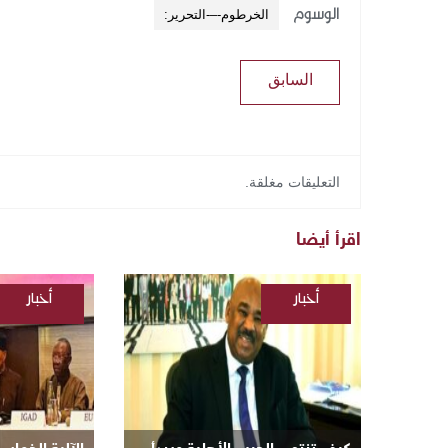
الوسوم
الخرطوم-–-التحرير:
السابق
التعليقات مغلقة.
اقرأ أيضا
أخبار
أخبار
/
/
السودانية
السودانية
/
مقالات