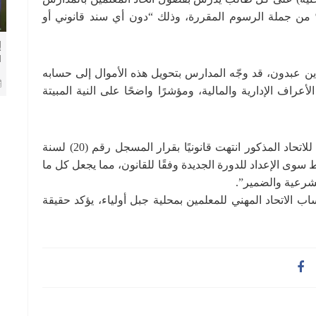
كومية، مشيرًا إلى أن هذه النسبة تصل إلى 32% من جملة الرسوم المقررة، وذلك “دون أي سند قانوني أو
إ
ا
الدين عبدون، قد وجّه المدارس بتحويل هذه الأموال إلى حسابه
م
أعراف الإدارية والمالية، ومؤشرًا واضحًا على النية المبيتة
وأكدت لجنة المعلمين السودانيين أن الدورة القانونية للاتحاد المذكور انتهت قانونيًا بقرار المسجل رقم (20) لسنة
اط سوى الإعداد للدورة الجديدة وفقًا للقانون، مما يجعل كل ما
للشرعية والضمير”.
ب الاتحاد المهني للمعلمين بمحلية جبل أولياء، يؤكد حقيقة