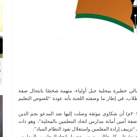
ك
و
8 
لي خطيرة بمحلية جبل أولياء، متهمة شخصًا بانتحال صفة
اب، في إطار ما وصفته اللجنة بأنه عودة “للصوص التعليم
وورد في بيان صادر عن اللجنة الثلاثاء(٢١ أكتوبر ٢٠٢٥م) أن شكاوى موثقة وصلت إليها ضد المدعو نجم الدين
صفة أمين أمانة مدارس اتحاد المعلمين بالمحلية”، وهو ذات
تزييف إرادة المعلمين واستغلال نفوذ النظام المباد”.
ضح البيان أن المتهم فرض رسومًا بلغت (80,000 جنيه) على كل طالب يدرس بفصول اتحاد المعلمين بالمدارس