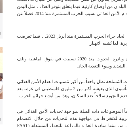
لبلدان من أوضاع كارثية فيما يتعلق بتوفر الغذاء ، مثل اليمن
يعاني أكثر من 24 مليوناً -أي 80% من السكان- من انعدام الأمن الغذائي بسبب الحرب المستمرة منذ 2014 فضلاً عن
ا
ا
م
ب
وأيضاً في السودان يُعاني الملايين انعدام الأمن الغذائي الحاد جراء الحرب المستمرة منذ أبريل 2023… فيما تعرضت
لما يُشبه الانهيار.
وفي الصومال تُعاني البلاد من موجات جفاف شديدة ونادرة الحدوث منذ 2020 تسببت في نفوق الماشية وتلف
 المُسلحة تظل واحداً من أكبر مُسببات انعدام الأمن الغذائي
في العالم العربي.. ولا ننسى في هذا المقام الوضع المأسوي الذي يعيشه أكثر من 2 مليون فلسطيني في غزة.. بعد
دم التجويع سلاحاً ضد السكان، وهذا من أبشع جرائم الحرب..
ا
ا
ماً الموضوعات ذات الصلة بمواجهة تحديات الأمن الغذائي في
ربية للانخراط في مواجهة هذه التحديات من خلال الانضمام
خ
وتنفيذ برامج ومبادرات عديدة في القطاع الزراعي… من بينها مبادرة الغذاء والزراعة للتحول المستدام (FAST