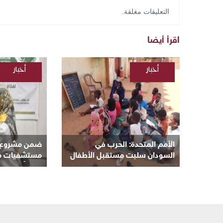
التعليقات مغلقة.
اقرأ أيضا
أخبار
أخبار
/
/
السودانية
السودانية
الأمم المتحدة: الحرب في
ضمن مشروع “ن
السودان سلبت مستقبل الأطفال
مستشفيات مكة 
و8 ملايين منهم خارج المدارس
مجانياً بأم درم
بالبحر الأحمر