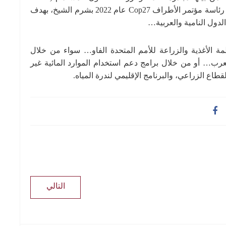
Partnership) التي أطلقتها جمهورية مصر العربية خلال رئاسة مؤتمر الأطراف Cop27 عام 2022 بشرم الشيخ، بهدف
الدول النامية والعربية…
مة الأغذية والزراعة للأمم المتحدة الفاو… سواء من خلال
لعرب… أو من خلال برامج دعم استخدام الموارد المائية غير
طاع الزراعي، والبرنامج الإقليمي لندرة المياه.
التالي