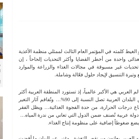
و الغيط كلمته في المؤتمر العام الثالث لممثلي منظمة الأغذية
غذائى واحدة من أخطر القضايا وأكثر التحديات إلحاحاً ، إن
ق
تحديات غير مسبوقة في مجالات الغذاء والزراعة والموارد
ا
تيرة التنسيق لإيجاد حلول فعّالة وشاملة.
ت
و
لم العربي هي الأكبر عالمياً، إذ تستورد المنطقة العربية أكثر
من نصف حاجتها من الغذاء من الخارج… وفي بعض البلدان العربية تصل النسبة إلى 90%… وتُفاقم آثار التغير
اع درجات الحرارة، من حدة الفجوة الغذائية… ويظل الفقر
مائي المشكلة الأخطر.. فهناك 19 دولة من أصل 22 دولة عربية تُصنف ضمن الدول التي تعاني من ندرة المياه…
5 مليون نسمة في العالم العربي يعانون من نقص التغذية.. وغني عن البيان ما أفضت