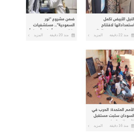
لنيل الأبيض تكمل
ضمن مشروع “نور
ستعداداتها لافتتاح
السعودية”.. مستشفيات
ستشفى عمر نور الدائم
مكة تنفذ يوماً علاجياً مجانياً
منذ 22 دقيقة
المزيد
منذ 20 دقيقة
المزيد
منطقة نعيمة اليوم
بأم درمان وتعلن يوماً آخر
بالبحر الأحمر
لأمم المتحدة: الحرب في
لسودان سلبت مستقبل
الأطفال و8 ملايين منهم
منذ 16 دقيقة
المزيد
ارج المدارس