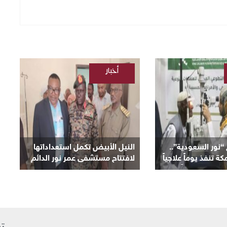
أخبار
/
السودانية
ور السعودية”..
النيل الأبيض تكمل استعداداتها
تنفذ يوماً علاجياً
لافتتاح مستشفى عمر نور الدائم
ان وتعلن يوماً آخر
بمنطقة نعيمة اليوم