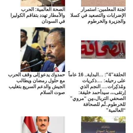
لجنة المعلمين: استمرار
الصحة العالمية: الحرب
الإضرابات والتصعيد في كسلا
والأمطار تهدد بتفاقم الكوليرا
والجزيرة والخرطوم
في السودان
الحلقة”4″: …البداية.. 16 عاماً
حمدوك يدعو إلى وقف الحرب
على رحيله: ….ذكريات
مع حلول رمضان ويطالب
ومُذكِرات…. النجم الذي
الجيش والدعم السريع بتغليب
اِرتقى،،، سيدأحمد خليفة:
صوت السلام
الصحفي التربال،مِن “مروي”
للخرطوم..ثُم للصحافة
“العالمية”