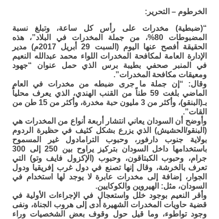
الخرطوم – التحرير:
“(ضبطية) مخدرات على رأس كل ساعة، وتبلغ نسبة
المضبوطات 80%، من جملة المخدرات في البلاد”، هذه
الحقيقة أفصح عنها اليوم (السبت 29 أبريل 2017م) مدير
الإدارة العامة لمكافحة المخدرات اللواء محمد عبدالله النعيم
في المنبر صحفي بطيبة برس الذي حمل عنوان “جهود
ومعيقات مكافحة المخدرات”.
وقال: “إن جملة ما جرى ضبطه من مخدرات في العام
الماضي بلغت 59 طناً من القنب الهندي، الذي يعرف محلياً
بـ(البنقو)، وأكثر من 3 مليون حبة مخدرة، وأكثر من 15 طن من
القات”.
وأوضح أن السودان يعاني انتشار أربعة أنواع من المخدرات هي
(البنقو/الحشيش) الذي يزرع بشكل كثيف في حظيرة الردوم
بولاية جنوب دارفور، وحبوب الترامادول غير المسموح
باستخدامها داخل السودان بتركيز يراوح بين 250 إلى 300
جرام، وحبوب الكبتاقون، وحبوب (الإكزول فايف وتو) التي
تعرف بالخرشة، وقال إنها تصنع في دول غرب إفريقيا ودول
الجوار، إضافة إلى مخدرات عابرة لا يوجد لها استخدام في
السودان، مثل: الهيروين والكوكايين.
وأقر النعيم بوجود خلل واستعجال في الإجراءات الأولية في
قضية حاويات المخدرات الشهيرة أدى إلى هروب الجناة، ونفى
وجود تواطوء، وما قيل حول وقوف بعض الشخصيات وراء