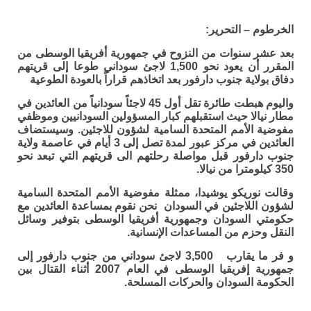
الخرطوم – التحرير:
بعد عشر سنوات من النزوح في جمهورية أفريقيا الوسطى من
المقرر أن يعود نحو 1,500 لاجئ سوداني طوعا إلى قريتهم
دفاق بولاية جنوب دارفور بعد اتخاذهم قراراً بالعودة الطوعية
واليوم هبطت طائرة تقل أول 45 لاجئاً سودانياً من العائدين في
مطار نيالا حيث استقبلهم كبار المسؤولين السودانيين وموظفي
مفوضية الأمم المتحدة السامية لشؤون للاجئين. وسيستضاف
العائدين في مركز عبور لمدة تصل إلى 3 أيام في عاصمة ولاية
جنوب دارفور قبل مواصلة رحلتهم الى قريتهم التي تبعد نحو
350 كيلومترا من نيالا.
وقالت نوريكو يوشيدا، ممثلة مفوضية الأمم المتحدة السامية
لشؤون اللاجئين في السودان نحن نقوم بمساعدة العائدين مع
حكومتي السودان وجمهورية أفريقيا الوسطى بتوفير وسائل
النقل وحزم من المساعدات الإنسانية.
و فر ما يقارب 3,500 لاجئ سوداني من جنوب دارفور إلى
جمهورية إفريقيا الوسطى في العام 2007 أثناء القتال بين
الحكومة السودان والحركات المسلحة.