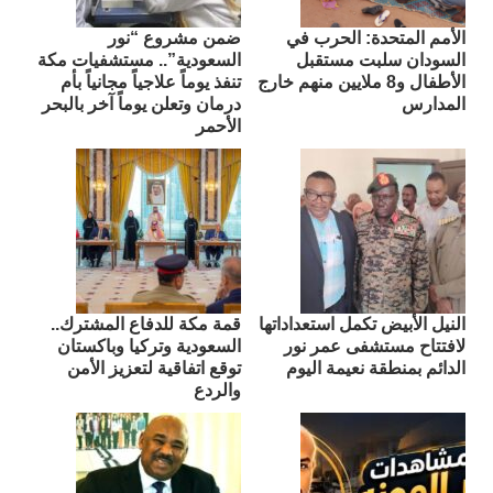
الأمم المتحدة: الحرب في
ضمن مشروع “نور
السودان سلبت مستقبل
السعودية”.. مستشفيات مكة
الأطفال و8 ملايين منهم خارج
تنفذ يوماً علاجياً مجانياً بأم
المدارس
درمان وتعلن يوماً آخر بالبحر
الأحمر
النيل الأبيض تكمل استعداداتها
قمة مكة للدفاع المشترك..
لافتتاح مستشفى عمر نور
السعودية وتركيا وباكستان
الدائم بمنطقة نعيمة اليوم
توقع اتفاقية لتعزيز الأمن
والردع