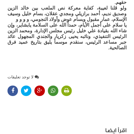
حقهم.
ولو قلنا لعيبة، كفاية معركة نص الملعب بين خالد الزين
وصديق نديم، أحمد برازيلي ومجدي عقلان، بسام خليل وسيف
الإسلام، عمار مقبول وبسام عوض وأولاد النجومي، و و و و
يا سلام على أجمل الأيام، حمداً الله على السلامة يابشاير، وإن
شاء الله بقيادة علي خليل رئيس مجلس الإدارة، ومحمد الزين
الرئيس التنفيذي، ونائبه يحيى زكريا، والجندي المجهول عائد
جبر مساعد الرئيس، سنقدم موسماً يليق بتاريخ عميد فرق
الصالحية.
لا توجد تعليقات
اقرأ ايضا