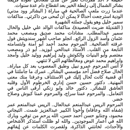
بشائر الشمال إلى رابطة الخير بعد انقطاع دام عدة سنوات.
عندما زرت ملعب الصالحية في مباراة ( البشائر وود مدني)
الودية استرجعت أحداثًا لا يمكن أن تُمحى من ذاكرتي.. مناكفات
سمير خليل وهو يقول جملته الشهيرة
( القنديلة ضربت العصيدة)، مناكفات الوالد علي خليل والخال
سمير عبدالمطلب. مشادات محمد صديق ومصعب محمد
عثمان وأسد الزول الرائع.. انجلو صاحب أشهر سندويتش فول
عرفته الصالحية.. المرحوم محمد أحمد أبو آمنة وابتسامته
النابعة من القلب.. الأستاذ عبدالحي أبوزيد.. أبو ذر ومصعب
معتصم وأبو البنيات والكوتش وليد إبراهيم ووليد خليل وأمجد
وابراهيم محمد عوض ومغالطاتهم التي لا تنتهي.
لا أنس المرحوم عمرو نبيل وطبق المعصوب بعد كل مباراة..
الخال صلاح فضل أحد مؤسسي البشائر.. عمرك ما جاملتنا في
أي قضية كانت تُحال إليك في الاستئناف وعرفنا منك معنى
المهنية.. دكتور حسين حسن إداري الخرطوم الأول وقلبه
العاشق للبشائر.. دكتور خالد وابو زنكي أرقى الناس في
التعامل.. والمرحوم عمنا سراج، والمرحوم عمنا كبوش وصلاح
خضر.
المرحوم الريس عبدالمنعم عبدالعال.. الريس عبدالمنعم عمر
(شفاه الله وعافاه) وأخونا الكبير عبدالعزيز شمت.. التيجاني
محمود، وجنابو حسن أحمد حسن، الله يرحم من توفي، وبارك
الله في أعمار الموجودين.. والله لو ظللت أستذكر الأشخاص
والأحداث، لخانتني الذاكرة، ولقصرت الكلمات عن إيفائهم