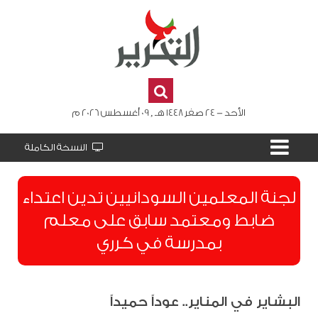
الأحد - 24 صفر 1448 هـ , 09 أغسطس 2026 م
النسخة الكاملة
لجنة المعلمين السودانيين تدين اعتداء
ضابط ومعتمد سابق على معلم
بمدرسة في كرري
البشاير في المناير.. عوداً حميداً