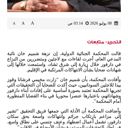
A
08 يوليو 2026
03:14 ص
A
A
التحرير- متابعات
قالت المحكمة الجنائية الدولية، إن نزهة شميم خان نائبة
المدعي العام، أجرت لقاءات مع لاجئين ومتضررين من النزاع
في دارفور خلال زيارة إلى شرق تشاد، واستمعت خلالها إلى
شهادات ضحايا بشأن الانتهاكات المرتكبة في الإقليم.
وأفادت المحكمة، بأن شميم خان “زارت مخيمي فرشانا وقوز
بيدا للاجئين السودانيين، حيث أكدت للضحايا أن التحقيقات التي
تجريها المحكمة تعتمد بصورة أساسية على إفادات أبناء دارفور
وشهاداتهم، باعتبارها عنصرا محوريا في بناء القضايا المنظورة
أمام المحكمة”.
وأضافت المحكمة أن الأدلة التي جمعها فريق التحقيق “تشير
إلى مزاعم بارتكاب جرائم وانتهاكات واسعة بحق سكان
دارفور، تشمل أعمال اضطهاد وعنف جنسي على نطاق واسع،
في إطار التحقيقات المستمرة بشأن الأوضاع في الإقليم”.