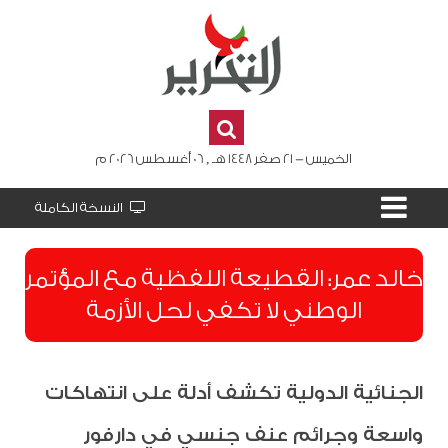
الخميس - 21 صفر 1448 هـ , 06 أغسطس 2026 م
النسخة الكاملة
​خالد عمر: القطيعة اللفظية مع المؤتمر
الوطني لا تكفي لحل الأزمة
الجنائية الدولية تكشف أدلة على انتهاكات
واسعة وجرائم عنف جنسي في دارفور