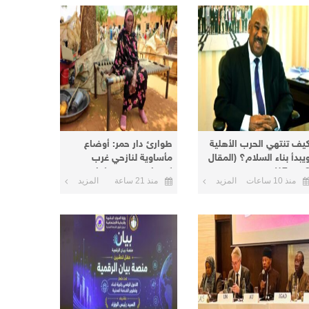
يف تنتهي الحرب الأهلية
طوارئ دار حمر: أوضاع
يبدأ بناء السلام؟ (المقال
مأساوية لنازحي غرب
من 17)
كردفان في معسكرات
منذ 10 ساعات
المزيد
منذ 21 ساعة
المزيد
الأبيض