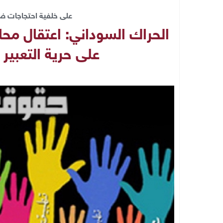
على خلفية احتجاجات ضد
الحراك السوداني: اعتقال محا
على حرية التعبير