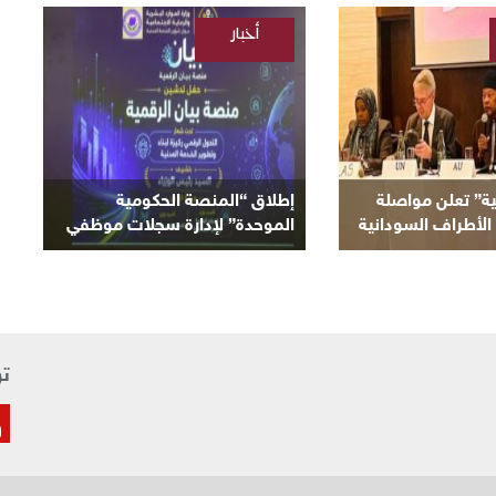
أخبار
/
السودانية
ية” تعلن مواصلة
إطلاق “المنصة الحكومية
الأطراف السودانية
الموحدة” لإدارة سجلات موظفي
لحالية
الدولة
تو