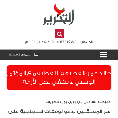
الخميس - 21 صفر 1448 هـ , 06 أغسطس 2026 م
النسخة الكاملة
​خالد عمر: القطيعة اللفظية مع المؤتمر
الوطني لا تكفي لحل الأزمة
اقترحت السادس من أبريل يوماً للحريات
أسر المعتقلين تدعو لوقفات احتجاجية على