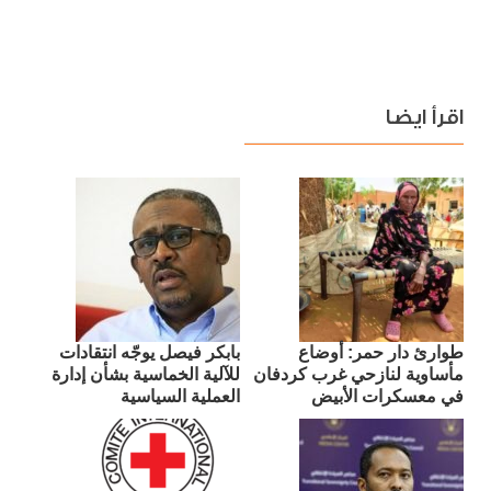
اقرأ ايضا
طوارئ دار حمر: أوضاع
بابكر فيصل يوجّه انتقادات
مأساوية لنازحي غرب كردفان
للآلية الخماسية بشأن إدارة
في معسكرات الأبيض
العملية السياسية