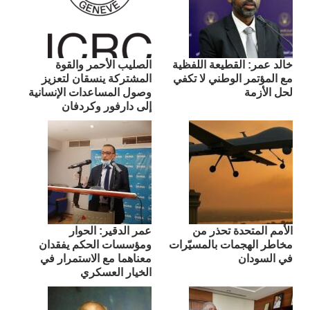
​خالد عمر: القطيعة اللفظية
الصليب الأحمر والقوة
مع المؤتمر الوطني لا تكفي
المشتركة ينسقان لتعزيز
لحل الأزمة
وصول المساعدات الإنسانية
إلى دارفور وكردفان
الأمم المتحدة تحذر من
عمر الدقير: الحوار
مخاطر الهجمات بالمسيّرات
ومؤسسات الحكم يفقدان
في السودان
معناهما مع الاستمرار في
الخيار العسكري