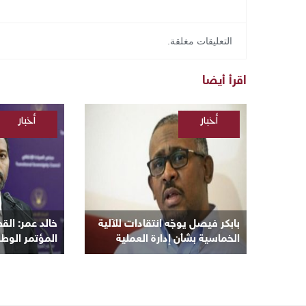
التعليقات مغلقة.
اقرأ أيضا
أخبار
أخبار
/
/
السودانية
السودانية
بابكر فيصل يوجّه انتقادات للآلية
​خالد عمر: ال
الخماسية بشأن إدارة العملية
المؤتمر الوطن
السياسية
الأزمة