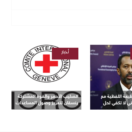
أخبار
/
السودانية
قطيعة اللفظية مع
الصليب الأحمر والقوة المشتركة
ي لا تكفي لحل
ينسقان لتعزيز وصول المساعدات
الإنسانية إلى دارفور وكردفان