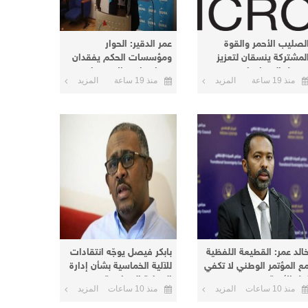
لصليب الأحمر والقوة
عمر الدقير: الحوار
لمشتركة ينسقان لتعزيز
ومؤسسات الحكم يفقدان
صول المساعدات
معناهما مع الاستمرار في
منذ 19 ساعة
المزيد
منذ 19 ساعة
المزيد
لإنسانية إلى دارفور
الخيار العسكري
كردفان
خالد عمر: القطيعة اللفظية
بابكر فيصل يوجّه انتقادات
ع المؤتمر الوطني لا تكفي
للآلية الخماسية بشأن إدارة
حل الأزمة
العملية السياسية
منذ 10 ساعات
المزيد
منذ 10 ساعات
المزيد