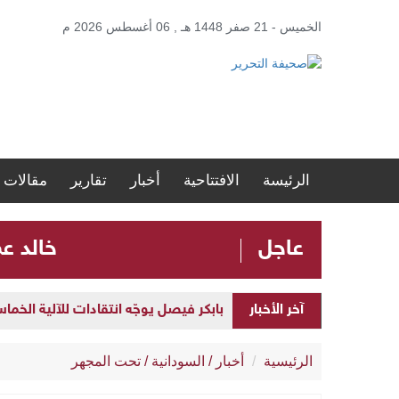
الخميس - 21 صفر 1448 هـ , 06 أغسطس 2026 م
الرئيسة
الافتتاحية
أخبار
تقارير
مقالات
عاجل
​خالد ع
بابكر فيصل يوجّه انتقادات للآلية الخما
آخر الأخبار
​خالد عمر: القطيعة اللفظية مع المؤتمر ا
الرئيسية
أخبار
/
السودانية
/
تحت المجهر