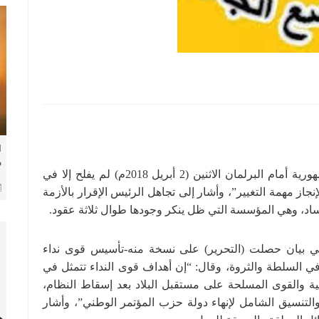
ا
م
قال حزب المؤتمر السوداني: “إن خطاب رئيس الجمهورية أمام البرلمان الاثنين (2 أبريل 2018م) لم يفلح إلا في
ف
إنجاز مهمة التغيير”، وأشار إلى تجاهل الرئيس الإقرار بالأزمة
، وهي المؤسسة التي ظل ينكر وجودها طوال ثلاثة عقود.
ي بيان حصلت (التحرير) على نسخة منه-تأسيس قوى نداء
 السلطة والثروة، وقال: “إن أهداف قوى النداء تتمثل في
نية والقوى المسلحة على مستقبل البلاد بعد إسقاط النظام،
والتنسيق الشامل لإنهاء دولة حزب المؤتمر الوطني”، وأشار