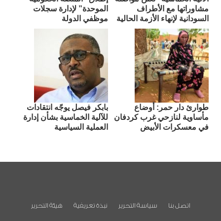
مشاوراتها مع الأطراف
الموحدة” لإدارة سجلات
السودانية لإنهاء الأزمة الحالية
موظفي الدولة
طوارئ دار حمر: أوضاع
بابكر فيصل يوجّه انتقادات
مأساوية لنازحي غرب كردفان
للآلية الخماسية بشأن إدارة
في معسكرات الأبيض
العملية السياسية
اتصل بنا
سياسة التحرير
نبذة تعريفية
هيئة التحرير