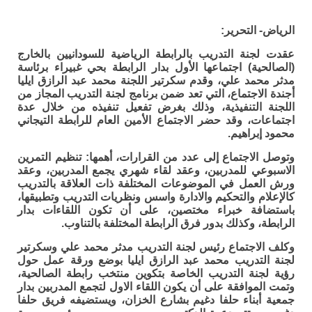
الرياض- التحرير:
عقدت لجنة التدريب بالرابطة الرياضية للسودانيين بالخارج
(الصالحية) اجتماعها الأول بدار الرابطة بحي غبيراء برئاسة
مدثر محمد علي، وقدم سكرتير اللجنة محمد عبد الرازق ايليا
أجندة الاجتماع، التي تعد ضمن برنامج لجنة التدريب المجاز من
اللجنة التنفيذية، وذلك بغرض تفعيل تنفيذه من خلال عدة
اجتماعات، وقد حضر الاجتماع الأمين العام للرابطة التيجاني
محمود إبراهيم.
وتوصل الاجتماع إلى عدد من القرارات، أهمها: تنظيم التمرين
الاسبوعي للمدربين، وعقد لقاء شهري يجمع المدربين، وعقد
ورش العمل في الموضوعات المختلفة ذات العلاقة بالتدريب
كالإعلام والتحكيم والادارة واسس ونظريات التدريب وتطبيقها،
باستضافة خبراء مختصين، على أن تكون اللقاءات بدار
الرابطة، وكذلك بدور فرق الرابطة المختلفة بالتناوب.
وكلف الاجتماع رئيس لجنة التدريب مدثر محمد علي وسكرتير
لجنة التدريب محمد عبد الرازق ايليا بوضع ورقة عمل حول
رؤية لجنة التدريب الخاصة بتكوين منتخب رابطة الصالحية،
وتمت الموافقة على أن يكون اللقاء الاول لتجمع المدربين بدار
جمعية أبناء حلفا دغيم بشارع الخزان، ويستضيفه فريق حلفا